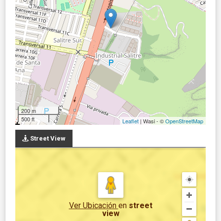
200 m
500 ft
Leaflet
| Wasi - ©
OpenStreetMap
Street View
Ver Ubicación
en
street
view