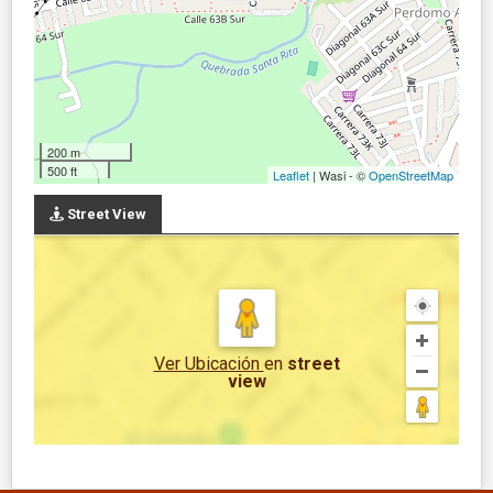
200 m
500 ft
Leaflet
| Wasi - ©
OpenStreetMap
Street View
Ver Ubicación
en
street
view