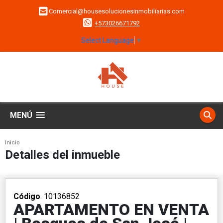
Comercial@housesolucionesinmobiliarias.com
+573026671792
Select Language
▼
MENÚ
Inicio
Detalles del inmueble
Código
. 10136852
APARTAMENTO EN VENTA