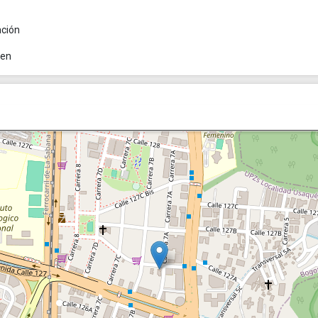
ación
ren