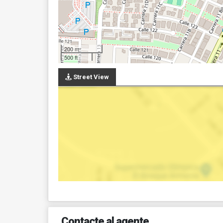
200 m
500 ft
Street View
Contacte al agente