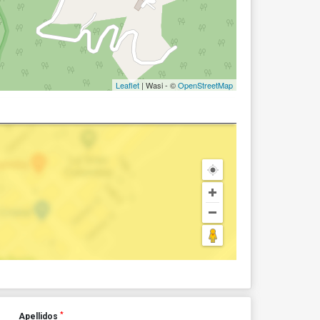
Leaflet
| Wasi - ©
OpenStreetMap
*
Apellidos