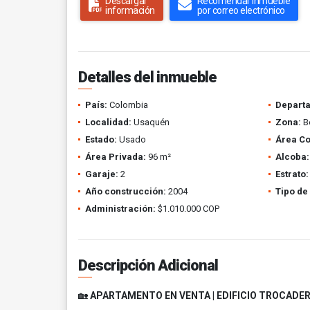
Descargar
Recomendar inmueble
información
por correo electrónico
Detalles del inmueble
País:
Colombia
Depart
Localidad:
Usaquén
Zona:
Be
Estado:
Usado
Área Co
Área Privada:
96 m²
Alcoba:
Garaje:
2
Estrato:
Año construcción:
2004
Tipo de
Administración:
$1.010.000 COP
Descripción Adicional
🏡
APARTAMENTO EN VENTA | EDIFICIO TROCADER