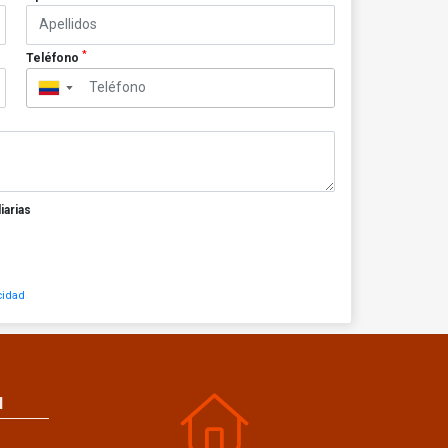
*
Teléfono
▼
iarias
cidad
N