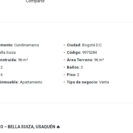
Compartir
amento:
Cundinamarca
Ciudad:
Bogotá D.C.
lla Suiza
Código:
9975284
nstruida:
96 m²
Área Terreno:
96 m²
2
Baños:
3
4
Piso:
2
 inmueble:
Apartamento
Tipo de negocio:
Venta
O – BELLA SUIZA, USAQUÉN 🔥