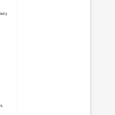
dad y
s,