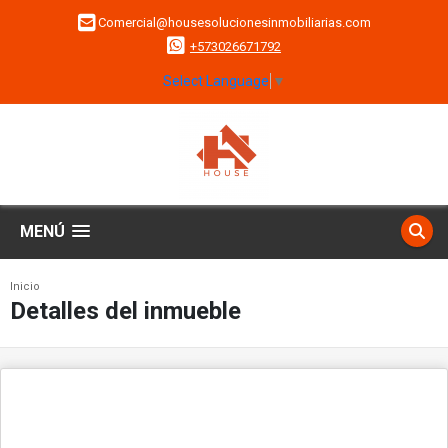
Comercial@housesolucionesinmobiliarias.com
+573026671792
Select Language
▼
MENÚ
Inicio
Detalles del inmueble