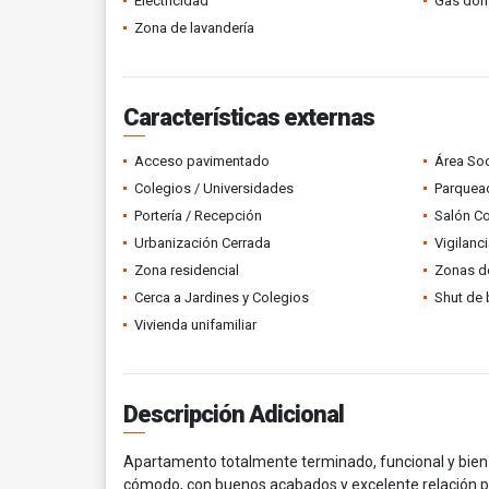
Electricidad
Gas domi
Zona de lavandería
Características externas
Acceso pavimentado
Área Soc
Colegios / Universidades
Parquead
Portería / Recepción
Salón C
Urbanización Cerrada
Vigilanc
Zona residencial
Zonas d
Cerca a Jardines y Colegios
Shut de 
Vivienda unifamiliar
Descripción Adicional
Apartamento totalmente terminado, funcional y bien 
cómodo, con buenos acabados y excelente relación p