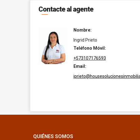
Contacte al agente
Nombre:
Ingrid Prieto
Teléfono Móvil:
+573107176593
Email:
iprieto@housesolucionesinmobili
QUIÉNES SOMOS