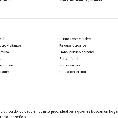
ciliario
Suelo de cerámica / mármol
ial
Centros comerciales
ero visitantes
Parques cercanos
omunal
Trans. público cercano
ia
Zona infantil
eportivas
Zonas verdes
basura
Ubicación Interior
distribuido, ubicado en
cuarto piso
, ideal para quienes buscan un hoga
recio–beneficio.