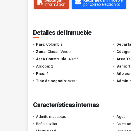
Descargar
Recomendar inmueble
información
por correo electrónico
Detalles del inmueble
País:
Colombia
Depart
Zona:
Ciudad Verde
Código:
Área Construida:
48 m²
Área Te
Alcoba:
2
Baño:
1
Piso:
4
Año con
Tipo de negocio:
Venta
Adminis
Características internas
Admite mascotas
Agua
Baño auxiliar
Calenta