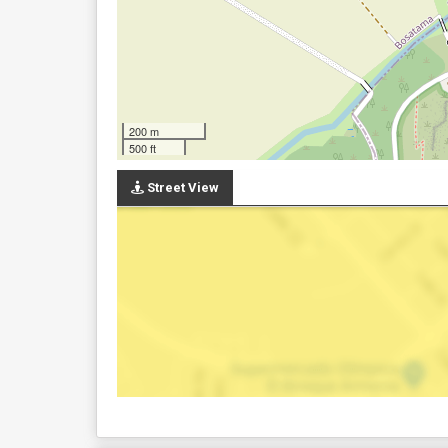
200 m
500 ft
Street View