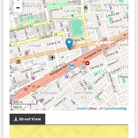
−
200 m
500 ft
Leaflet
| Wasi - ©
OpenStreetMap
Street View