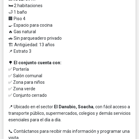
🛏️ 2 habitaciones
🛁 1 baño
🏢 Piso 4
🍳 Espacio para cocina
🔥 Gas natural
🚗 Sin parqueadero privado
🏗️ Antigüedad: 13 años
📌 Estrato 3
🌳
El conjunto cuenta con:
✅ Portería
✅ Salón comunal
✅ Zona para niños
✅ Zona verde
✅ Conjunto cerrado
📍 Ubicado en el sector
El Danubio, Soacha
, con fácil acceso a
transporte público, supermercados, colegios y demás servicios
esenciales para el día a día.
📞 Contáctanos para recibir más información y programar una
visita.