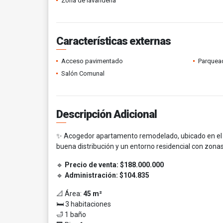
Zona de lavandería
Características externas
Acceso pavimentado
Parquead
Salón Comunal
Descripción Adicional
✨ Acogedor apartamento remodelado, ubicado en el C
buena distribución y un entorno residencial con zona
🔹
Precio de venta:
$188.000.000
🔹
Administración:
$104.835
📐 Área:
45 m²
🛏️ 3 habitaciones
🛁 1 baño