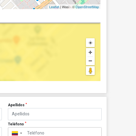
Leaflet
| Wasi - ©
OpenStreetMap
*
Apellidos
*
Teléfono
▼