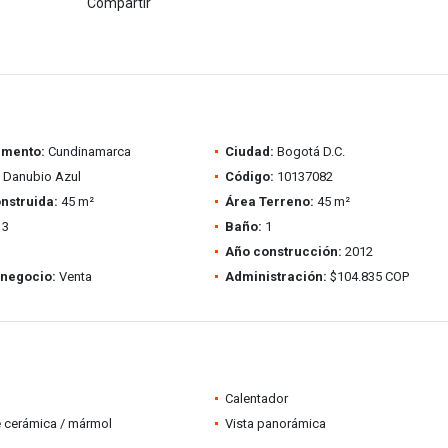
Compartir
amento:
Cundinamarca
Ciudad:
Bogotá D.C.
 Danubio Azul
Código:
10137082
nstruida:
45 m²
Área Terreno:
45 m²
3
Baño:
1
Año construcción:
2012
 negocio:
Venta
Administración:
$104.835 COP
Calentador
 cerámica / mármol
Vista panorámica