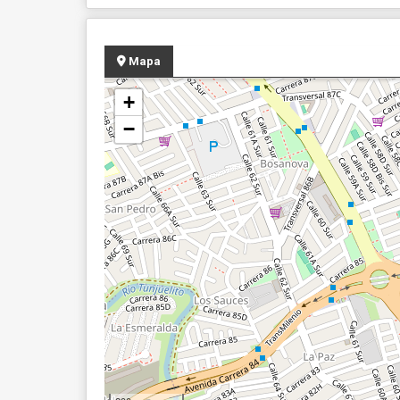
Mapa
+
−