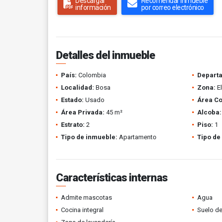
Descargar
Recomendar inmueble
información
por correo electrónico
Detalles del inmueble
País:
Colombia
Depart
Localidad:
Bosa
Zona:
El
Estado:
Usado
Área Co
Área Privada:
45 m²
Alcoba:
Estrato:
2
Piso:
1
Tipo de inmueble:
Apartamento
Tipo de
Características internas
Admite mascotas
Agua
Cocina integral
Suelo de