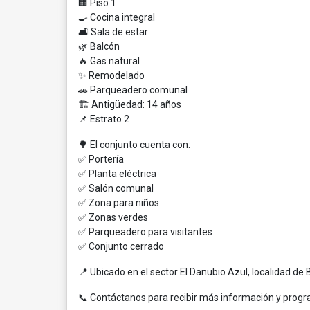
🏢 Piso 1
🍳 Cocina integral
🛋️ Sala de estar
🌿 Balcón
🔥 Gas natural
✨ Remodelado
🚗 Parqueadero comunal
🏗️ Antigüedad: 14 años
📌 Estrato 2
🌳 El conjunto cuenta con:
✅ Portería
✅ Planta eléctrica
✅ Salón comunal
✅ Zona para niños
✅ Zonas verdes
✅ Parqueadero para visitantes
✅ Conjunto cerrado
📍 Ubicado en el sector El Danubio Azul, localidad de 
📞 Contáctanos para recibir más información y progra