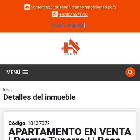
Comercial@housesolucionesinmobiliarias.com
+573026671792
Select Language
▼
MENÚ
Inicio
Detalles del inmueble
Código
. 10137072
APARTAMENTO EN VENTA