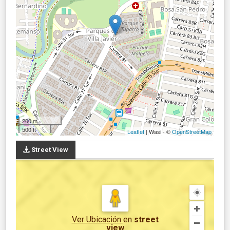
200 m
500 ft
Leaflet
| Wasi - ©
OpenStreetMap
Street View
Ver Ubicación
en
street
view