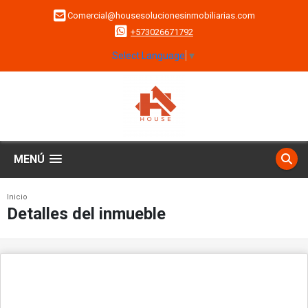
Comercial@housesolucionesinmobiliarias.com
+573026671792
Select Language
▼
MENÚ
Inicio
Detalles del inmueble