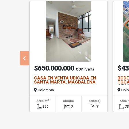
$650.000.000
$43
COP
| Venta
CASA EN VENTA UBICADA EN
BODE
SANTA MARTA, MAGDALENA
TOCA
INDU
Colombia
Colo
2
Área m
Alcoba
Baño(s)
Área 
250
7
7
73