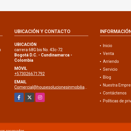
UBICACIÓN Y CONTACTO
INFORMACIÓ
UBICACIÓN
Inicio
n
carrera 68G bis No. 43c-72
Venta
Bogotá D.C. - Cundinamarca -
Colombia
Arriendo
MÓVIL
Servicio
+573026671792
Blog
EMAIL
Nuestra Empre
Comercial@housesolucionesinmobiliarias.com
Contáctenos
Facebook
X
Instagram
Políticas de pr