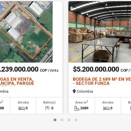
.239.000.000
$5.200.000.000
COP
| Venta
COP
|
GAS EN VENTA,
BODEGA DE 2.689 M² EN V
NCIPA, PARQUE
- SECTOR FUNZA
STRIAL
mbia
Colombia
2
2
m
Alcoba
Baño(s)
Área m
Alcoba
B
08
0
0
2689
0