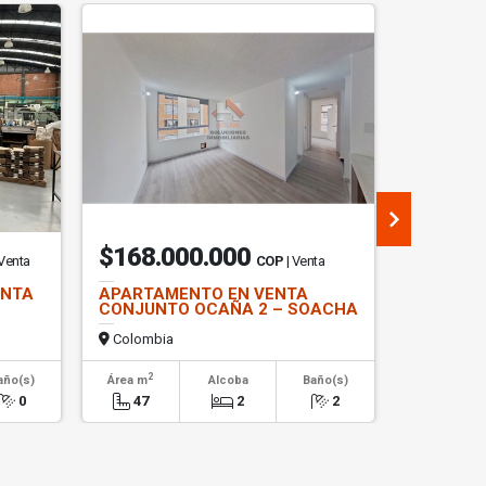
$168.000.000
$8.36
 Venta
COP
| Venta
ENTA
APARTAMENTO EN VENTA
OFICINA 
CONJUNTO OCAÑA 2 – SOACHA
PARQUE 
USAQUE
Colombia
Colombi
2
2
año(s)
Área m
Alcoba
Baño(s)
Área m
0
47
2
2
167