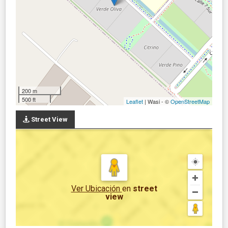
200 m
500 ft
Leaflet
| Wasi - ©
OpenStreetMap
Street View
Ver Ubicación
en
street
view