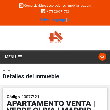
Comercial@housesolucionesinmobiliarias.com
+573026671792
Select Language
▼
MENÚ
Inicio
Detalles del inmueble
Código
. 10077321
APARTAMENTO VENTA |