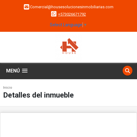
Comercial@housesolucionesinmobiliarias.com
+573026671792
Select Language
▼
MENÚ
Inicio
Detalles del inmueble