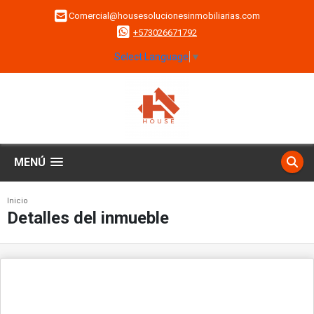
Comercial@housesolucionesinmobiliarias.com
+573026671792
Select Language
▼
MENÚ
Inicio
Detalles del inmueble