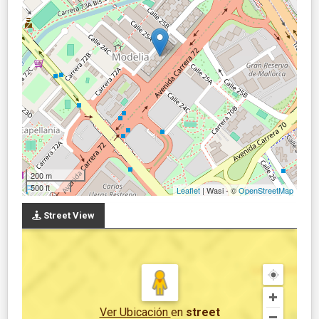
200 m
500 ft
Leaflet
| Wasi - ©
OpenStreetMap
Street View
Ver Ubicación
en
street