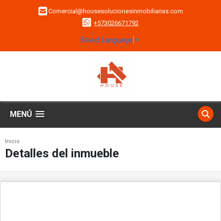
Comercial@housesolucionesinmobiliarias.com
+573026671792
Select Language
▼
MENÚ
Inicio
Detalles del inmueble