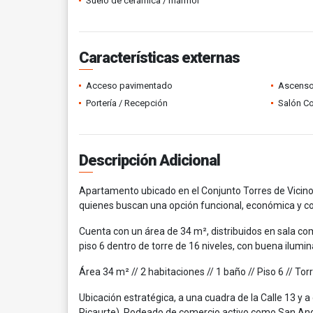
Suelo de cerámica / mármol
Características externas
Acceso pavimentado
Ascenso
Portería / Recepción
Salón C
Descripción Adicional
Apartamento ubicado en el Conjunto Torres de Vicino, 
quienes buscan una opción funcional, económica y co
Cuenta con un área de 34 m², distribuidos en sala co
piso 6 dentro de torre de 16 niveles, con buena ilumina
Área 34 m² // 2 habitaciones // 1 baño // Piso 6 // T
Ubicación estratégica, a una cuadra de la Calle 13 y 
Ricaurte). Rodeado de comercio activo como San Andre