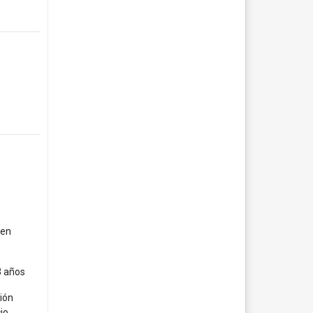
 en
3 años
ción
io