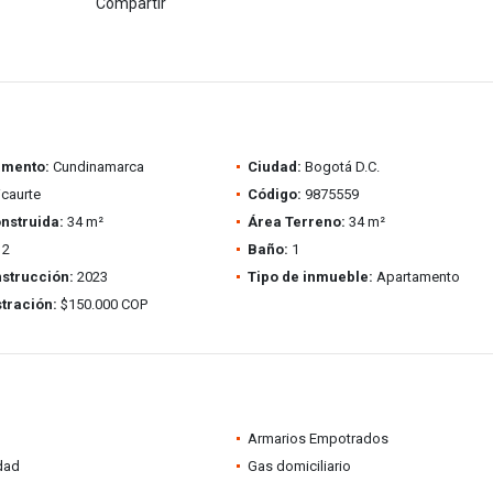
Compartir
amento:
Cundinamarca
Ciudad:
Bogotá D.C.
caurte
Código:
9875559
nstruida:
34 m²
Área Terreno:
34 m²
2
Baño:
1
strucción:
2023
Tipo de inmueble:
Apartamento
tración:
$150.000 COP
Armarios Empotrados
idad
Gas domiciliario