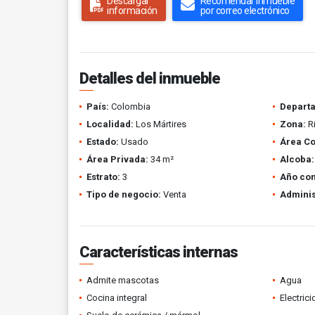
Descargar
Recomendar inmueble
información
por correo electrónico
Detalles del inmueble
País:
Colombia
Depart
Localidad:
Los Mártires
Zona:
Ri
Estado:
Usado
Área Co
Área Privada:
34 m²
Alcoba:
Estrato:
3
Año con
Tipo de negocio:
Venta
Adminis
Características internas
Admite mascotas
Agua
Cocina integral
Electric