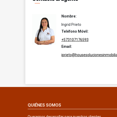
Nombre:
Ingrid Prieto
Teléfono Móvil:
+573107176593
Email:
iprieto@housesolucionesinmobili
QUIÉNES SOMOS
Queremos desarrollar para nuestros clientes