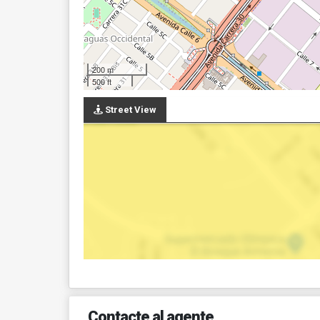
200 m
500 ft
Street View
Contacte al agente