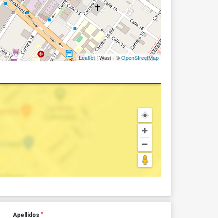
Leaflet
| Wasi - ©
OpenStreetMap
*
Apellidos