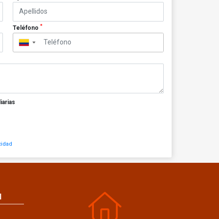
*
Teléfono
▼
iarias
cidad
N