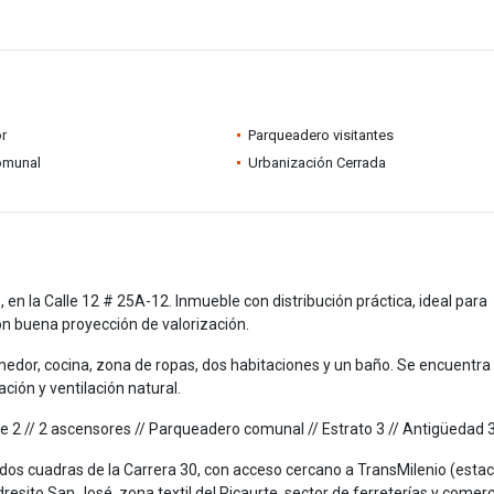
r
Parqueadero visitantes
omunal
Urbanización Cerrada
en la Calle 12 # 25A-12. Inmueble con distribución práctica, ideal para
n buena proyección de valorización.
medor, cocina, zona de ropas, dos habitaciones y un baño. Se encuentra
ción y ventilación natural.
orre 2 // 2 ascensores // Parqueadero comunal // Estrato 3 // Antigüedad 
a dos cuadras de la Carrera 30, con acceso cercano a TransMilenio (esta
sito San José, zona textil del Ricaurte, sector de ferreterías y comerc