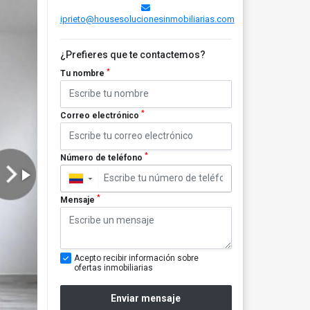
iprieto@housesolucionesinmobiliarias.com
¿Prefieres que te contactemos?
*
Tu nombre
*
Correo electrónico
*
Número de teléfono
▼
*
Mensaje
Acepto recibir información sobre
ofertas inmobiliarias
Enviar mensaje