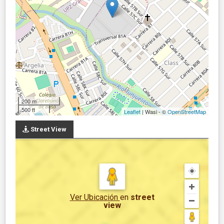
200 m
500 ft
Leaflet
| Wasi - ©
OpenStreetMap
Street View
Ver Ubicación
en
street
view