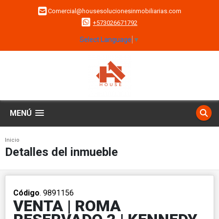
Comercial@housesolucionesinmobiliarias.com
+573026671792
Select Language
▼
MENÚ
Inicio
Detalles del inmueble
Código
. 9891156
VENTA | ROMA