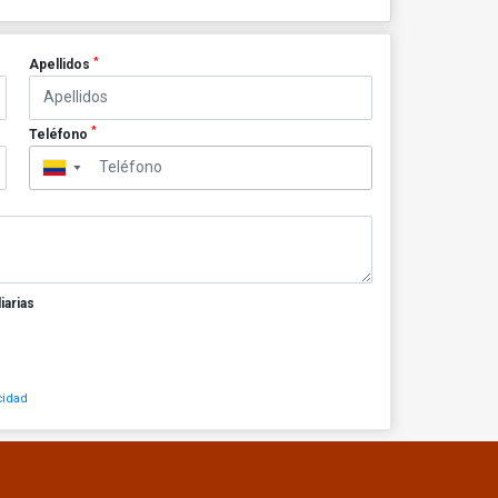
*
Apellidos
*
Teléfono
▼
iarias
cidad