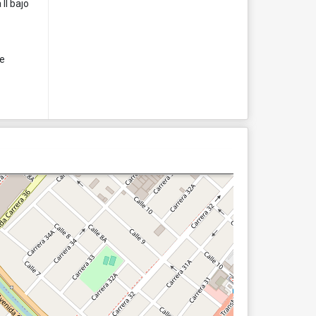
II bajo
de