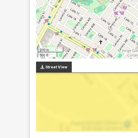
200 m
500 ft
Street View