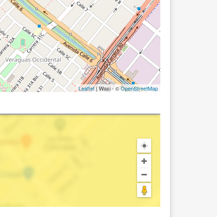
Leaflet
| Wasi - ©
OpenStreetMap