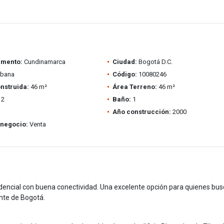
amento:
Cundinamarca
Ciudad:
Bogotá D.C.
ibana
Código:
10080246
nstruida:
46 m²
Área Terreno:
46 m²
2
Baño:
1
Año construcción:
2000
 negocio:
Venta
esidencial con buena conectividad. Una excelente opción para quienes bu
ente de Bogotá.