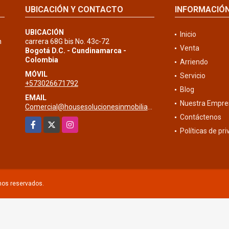
UBICACIÓN Y CONTACTO
INFORMACIÓ
UBICACIÓN
Inicio
n
carrera 68G bis No. 43c-72
Venta
Bogotá D.C. - Cundinamarca -
Colombia
Arriendo
MÓVIL
Servicio
+573026671792
Blog
EMAIL
Nuestra Empre
Comercial@housesolucionesinmobiliarias.com
Contáctenos
Facebook
X
Instagram
Políticas de pr
chos reservados.