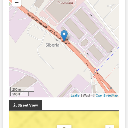
−
200 m
500 ft
Leaflet
| Wasi - ©
OpenStreetMap
Street View