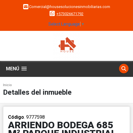
Comercial@housesolucionesinmobiliarias.com
+573026671792
Select Language
▼
MENÚ
Inicio
Detalles del inmueble
Código
. 9777598
ARRIENDO BODEGA 685