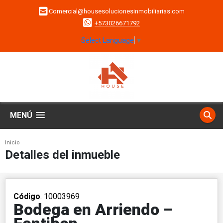
Comercial@housesolucionesinmobiliarias.com
+573026671792
Select Language
▼
MENÚ
Inicio
Detalles del inmueble
Código
. 10003969
Bodega en Arriendo –