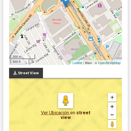
200 m
500 ft
Leaflet
| Wasi - ©
OpenStreetMap
Street View
Ver Ubicación
en
street
view