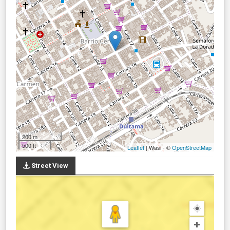
200 m
500 ft
Leaflet
| Wasi - ©
OpenStreetMap
Street View