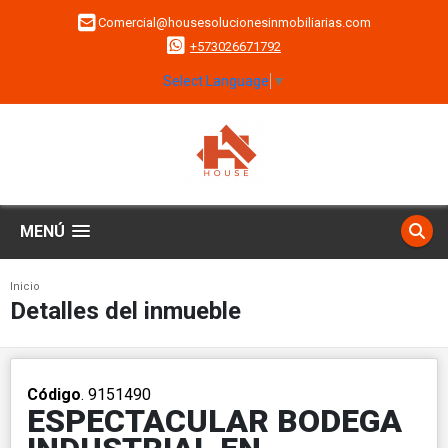
Comercial@housesolucionesinmobiliarias.com
+573026671792
Select Language
▼
MENÚ
Inicio
Detalles del inmueble
Código
. 9151490
ESPECTACULAR BODEGA