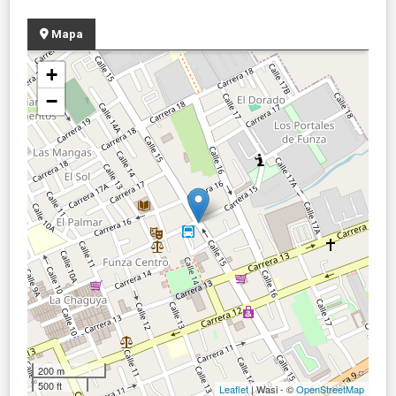
Mapa
+
−
200 m
500 ft
Leaflet
| Wasi - ©
OpenStreetMap