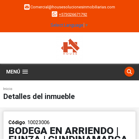
Comercial@housesolucionesinmobiliarias.com
+573026671792
Select Language
▼
MENÚ
Inicio
Detalles del inmueble
Código
. 10023006
BODEGA EN ARRIENDO |