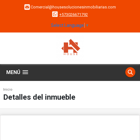
Comercial@housesolucionesinmobiliarias.com
+573026671792
Select Language
▼
MENÚ
Inicio
Detalles del inmueble