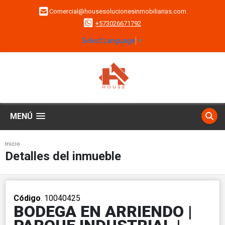
Comercial@housesolucionesinmobiliarias.com
+573026671792
Select Language
▼
MENÚ
Inicio
Detalles del inmueble
Código
. 10040425
BODEGA EN ARRIENDO |