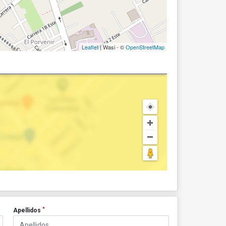
Leaflet
| Wasi - ©
OpenStreetMap
*
Apellidos