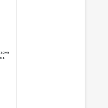
cación
ica