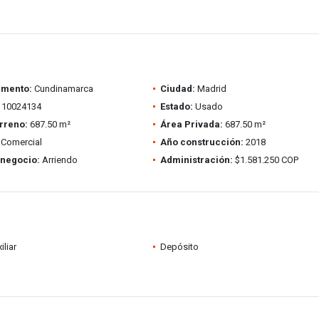
amento:
Cundinamarca
Ciudad:
Madrid
10024134
Estado:
Usado
rreno:
687.50 m²
Área Privada:
687.50 m²
Comercial
Año construcción:
2018
 negocio:
Arriendo
Administración:
$1.581.250 COP
iliar
Depósito