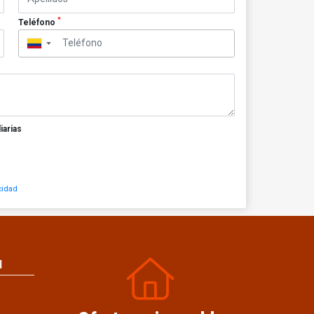
*
Teléfono
▼
iarias
cidad
N