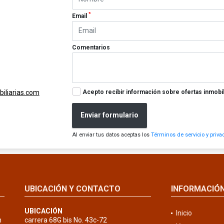
*
Email
Comentarios
Acepto recibir información sobre ofertas inmobil
iliarias.com
Enviar formulario
Al enviar tus datos aceptas los
Términos de servicio y priva
UBICACIÓN Y CONTACTO
INFORMACIÓ
UBICACIÓN
Inicio
n
carrera 68G bis No. 43c-72