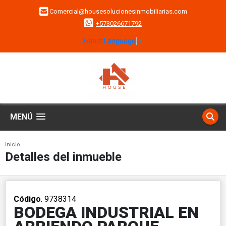
Comercial@housesolucionesinmobiliarias.com
+573026671792
Select Language
▼
MENÚ
Inicio
Detalles del inmueble
Código
. 9738314
BODEGA INDUSTRIAL EN