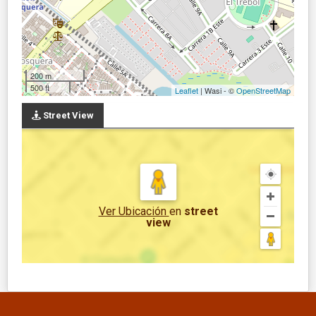
200 m
500 ft
Leaflet
| Wasi - ©
OpenStreetMap
Street View
Ver Ubicación
en
street
view