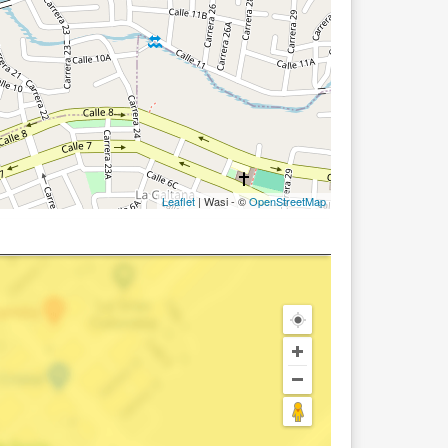
Leaflet
| Wasi - ©
OpenStreetMap