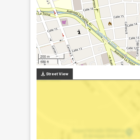
200 m
500 ft
Street View