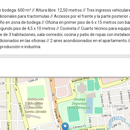
 bodega: 600 m² // Altura libre: 12,50 metros // Tres ingresos vehiculare
cionales para tractomulas // Accesos por el frente y la parte posterior 
ño en zona de bodega // Oficina en primer piso de 6 x 15 metros con b
segundo piso de 4,5 x 10 metros // Cocineta // Cuarto técnico para equip
e de 3 habitaciones, sala-comedor, cocina y patio de ropas con instalac
icionados en las oficinas // 2 aires acondicionados en el apartamento /
producción e industria.