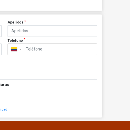
*
Apellidos
*
Teléfono
▼
iarias
cidad