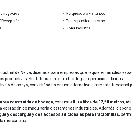
de negocios
Parqueadero visitantes
 / Recepción
Trans. público cercano
ia
Zona industrial
dustrial de Neiva, diseñada para empresas que requieren amplios espa
os productivos. Su distribución permite integrar operación, oficinas
ctivo o de apoyo, convirtiéndola en una alternativa altamente funcional 
 área construida de bodega
, con una
altura libre de 12,50 metros
, ide
 la operación de maquinaria o estanterías industriales. Además, dispone
rgue y descargue
y
dos accesos adicionales para tractomulas
, perm
 de mercancías.