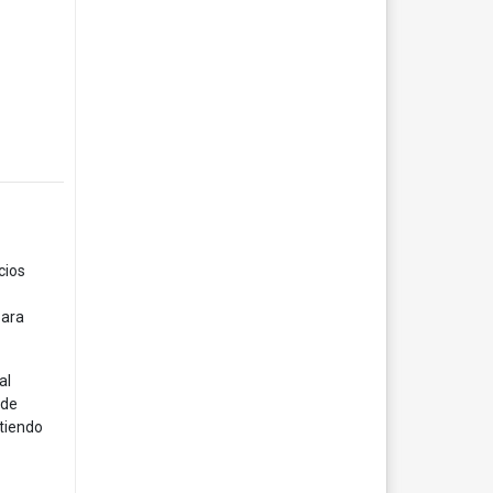
cios
para
al
 de
itiendo