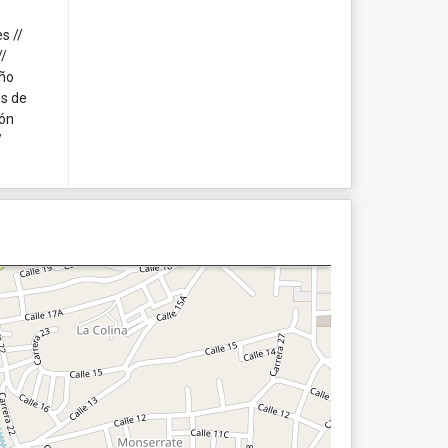
s //
//
año
os de
ión
/