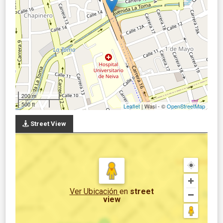
200 m
500 ft
Leaflet
| Wasi - ©
OpenStreetMap
Street View
Ver Ubicación
en
street
view