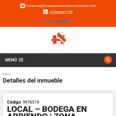
Comercial@housesolucionesinmobiliarias.com
+573026671792
Select Language
▼
MENÚ
Inicio
Detalles del inmueble
Código
. 9976519
LOCAL – BODEGA EN