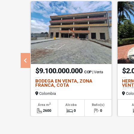
$9.100.000.000
$2.
COP
| Venta
BODEGA EN VENTA, ZONA
HERM
FRANCA, COTA
VENT
CUN
Colombia
Colo
2
Área m
Alcoba
Baño(s)
A
2600
0
0