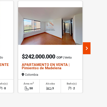
$242.000.000
$30.0
ndo
COP
| Venta
UENTE
APARTAMENTO EN VENTA |
OFICINA 
Pimientos de Madelena
SANTA A
Colombia
Colombi
2
2
año(s)
Área m
Alcoba
Baño(s)
Área m
0
50
3
2
610