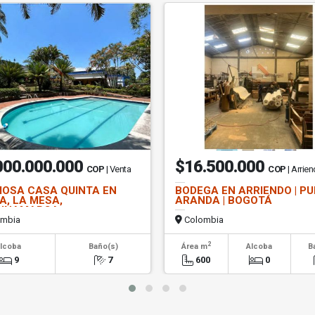
000.000.000
$16.500.000
COP
| Venta
COP
| Arrie
OSA CASA QUINTA EN
BODEGA EN ARRIENDO | P
A, LA MESA,
ARANDA | BOGOTÁ
DINAMARCA
mbia
Colombia
2
lcoba
Baño(s)
Área m
Alcoba
B
9
7
600
0