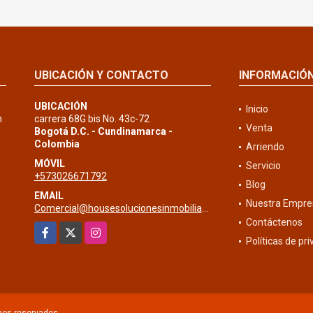
UBICACIÓN Y CONTACTO
INFORMACIÓ
UBICACIÓN
Inicio
n
carrera 68G bis No. 43c-72
Venta
Bogotá D.C. - Cundinamarca -
Colombia
Arriendo
MÓVIL
Servicio
+573026671792
Blog
EMAIL
Nuestra Empre
Comercial@housesolucionesinmobiliarias.com
Contáctenos
Facebook
X
Instagram
Políticas de pr