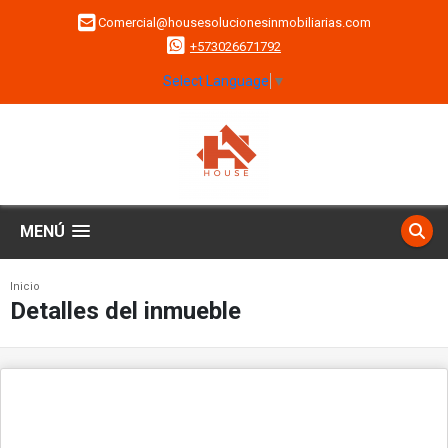
Comercial@housesolucionesinmobiliarias.com
+573026671792
Select Language
▼
MENÚ
Inicio
Detalles del inmueble