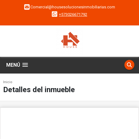
Comercial@housesolucionesinmobiliarias.com
+573026671792
MENÚ
Inicio
Detalles del inmueble