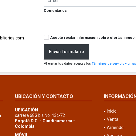
Comentarios
Acepto recibir información sobre ofertas inmobil
iliarias.com
Enviar formulario
Al enviar tus datos aceptas los
Términos de servicio y priva
UBICACIÓN Y CONTACTO
INFORMACIÓ
UBICACIÓN
Inicio
n
carrera 68G bis No. 43c-72
Venta
Bogotá D.C. - Cundinamarca -
Colombia
Arriendo
MÓVIL
Servicio