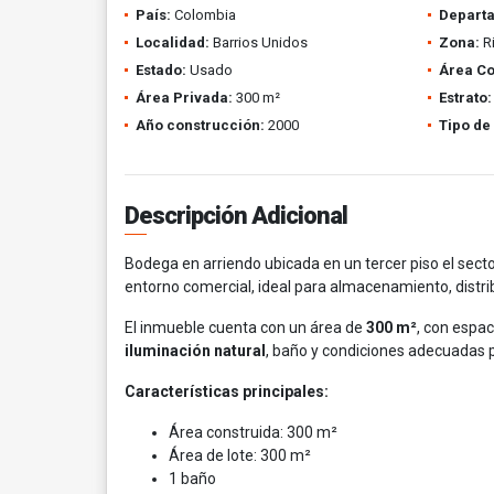
País:
Colombia
Depart
Localidad:
Barrios Unidos
Zona:
R
Estado:
Usado
Área Co
Área Privada:
300 m²
Estrato:
Año construcción:
2000
Tipo de
Descripción Adicional
Bodega en arriendo ubicada en un tercer piso el secto
entorno comercial, ideal para almacenamiento, distri
El inmueble cuenta con un área de
300 m²
, con espa
iluminación natural
, baño y condiciones adecuadas pa
Características principales:
Área construida: 300 m²
Área de lote: 300 m²
1 baño