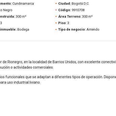
amento:
Cundinamarca
Ciudad:
Bogotá D.C.
io Negro
Código:
9910708
nstruida:
300 m²
Área Terreno:
300 m²
3
Piso:
3
 inmueble:
Bodega
Tipo de negocio:
Arriendo
r de Rionegro, en la localidad de Barrios Unidos, con excelente conectiv
bución o actividades comerciales.
cios funcionales que se adaptan a diferentes tipos de operación. Dispon
ra uso industrial liviano.