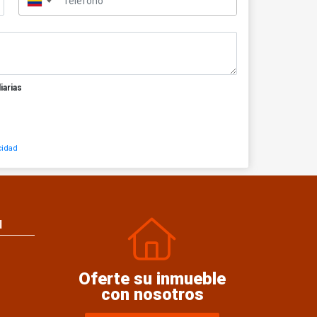
▼
iarias
cidad
N
Oferte su inmueble
con nosotros