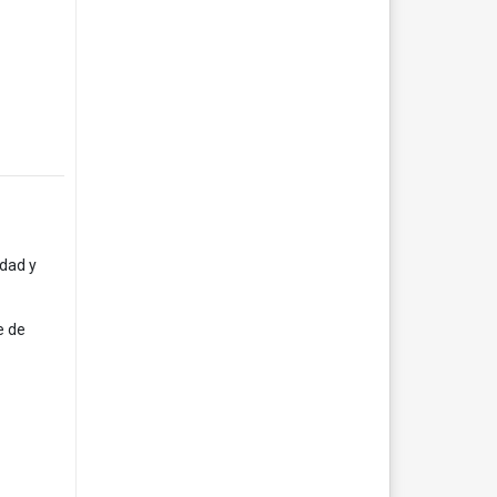
idad y
e de