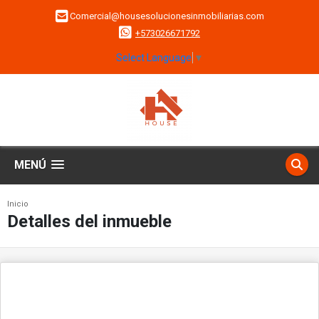
Comercial@housesolucionesinmobiliarias.com
+573026671792
Select Language
▼
MENÚ
Inicio
Detalles del inmueble