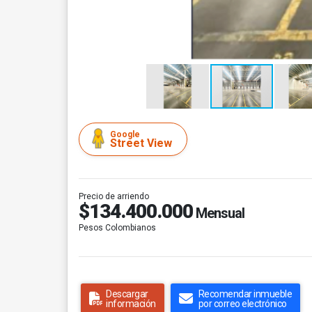
Google
Street View
Precio de arriendo
$134.400.000
Mensual
Pesos Colombianos
Descargar
Recomendar inmueble
información
por correo electrónico