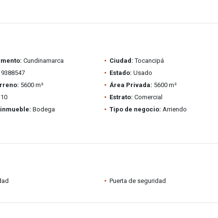
amento:
Cundinamarca
Ciudad:
Tocancipá
9388547
Estado:
Usado
rreno:
5600 m²
Área Privada:
5600 m²
10
Estrato:
Comercial
 inmueble:
Bodega
Tipo de negocio:
Arriendo
idad
Puerta de seguridad