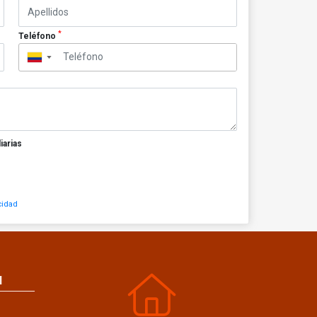
*
Teléfono
▼
iarias
cidad
N