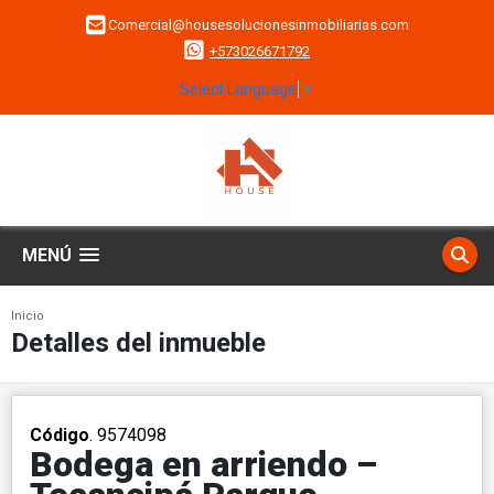
Comercial@housesolucionesinmobiliarias.com
+573026671792
Select Language
▼
MENÚ
Inicio
Detalles del inmueble
Código
. 9574098
Bodega en arriendo –