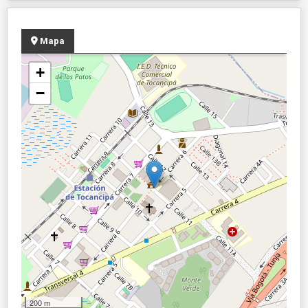
Mapa
+
−
200 m