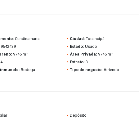
amento:
Cundinamarca
Ciudad:
Tocancipá
9642439
Estado:
Usado
rreno:
9746 m²
Área Privada:
9746 m²
4
Estrato:
3
 inmueble:
Bodega
Tipo de negocio:
Arriendo
iliar
Depósito