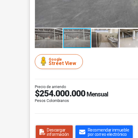
Google
Street View
Precio de arriendo
$254.000.000
Mensual
Pesos Colombianos
Descargar
Recomendar inmueble
información
por correo electrónico