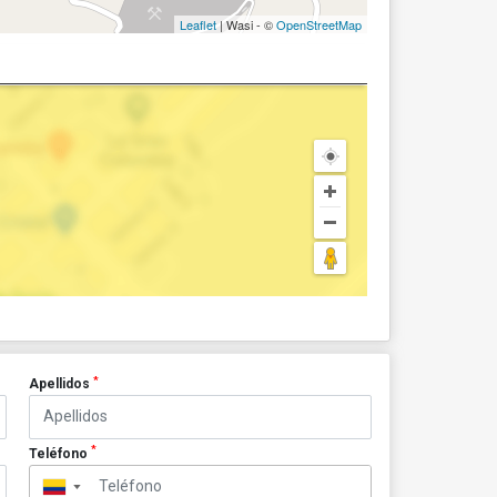
Leaflet
| Wasi - ©
OpenStreetMap
*
Apellidos
*
Teléfono
▼