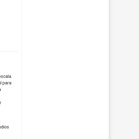
escala.
al para
a
y
ndios