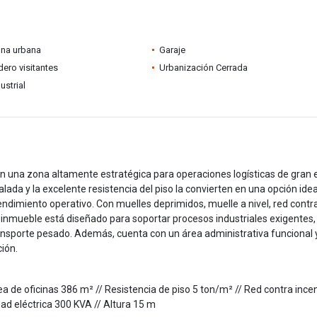
ona urbana
Garaje
ero visitantes
Urbanización Cerrada
ustrial
n una zona altamente estratégica para operaciones logísticas de gran 
alada y la excelente resistencia del piso la convierten en una opción ide
endimiento operativo. Con muelles deprimidos, muelle a nivel, red contr
e inmueble está diseñado para soportar procesos industriales exigentes,
nsporte pesado. Además, cuenta con un área administrativa funcional 
ión.
a de oficinas 386 m² // Resistencia de piso 5 ton/m² // Red contra ince
dad eléctrica 300 KVA // Altura 15 m