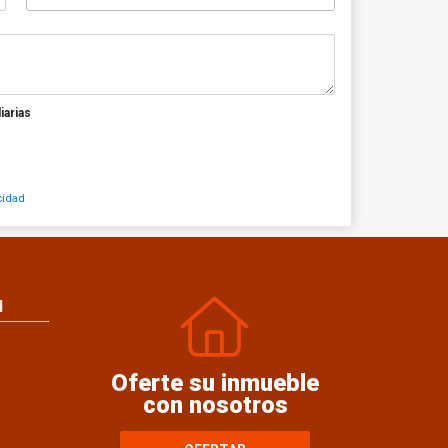
iarias
cidad
N
Oferte su inmueble
con nosotros