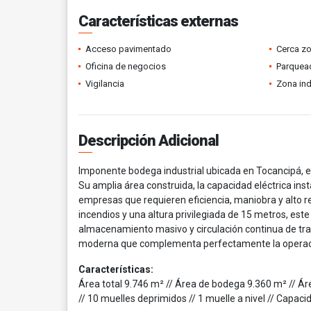
Características externas
Acceso pavimentado
Cerca z
Oficina de negocios
Parquead
Vigilancia
Zona ind
Descripción Adicional
Imponente bodega industrial ubicada en Tocancipá, e
Su amplia área construida, la capacidad eléctrica inst
empresas que requieren eficiencia, maniobra y alto r
incendios y una altura privilegiada de 15 metros, est
almacenamiento masivo y circulación continua de tra
moderna que complementa perfectamente la operac
Características:
Área total 9.746 m² // Área de bodega 9.360 m² // Áre
// 10 muelles deprimidos // 1 muelle a nivel // Capaci