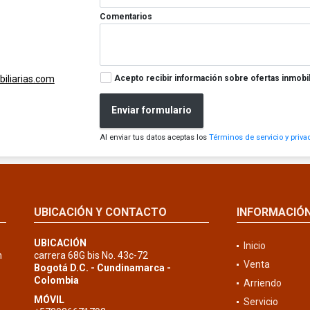
Comentarios
Acepto recibir información sobre ofertas inmobil
iliarias.com
Enviar formulario
Al enviar tus datos aceptas los
Términos de servicio y priva
UBICACIÓN Y CONTACTO
INFORMACIÓ
UBICACIÓN
Inicio
n
carrera 68G bis No. 43c-72
Venta
Bogotá D.C. - Cundinamarca -
Colombia
Arriendo
MÓVIL
Servicio