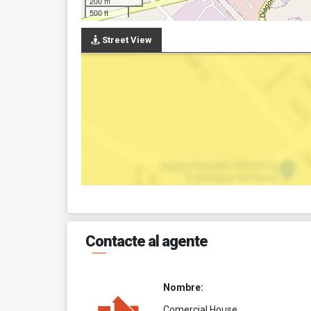
200 m
500 ft
Street View
Contacte al agente
Nombre:
Comercial House