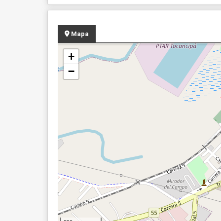
Mapa
+
−