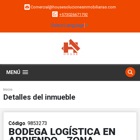
Comercial@housesolucionesinmobiliarias.com
+573026671792
Select Language
▼
MENÚ
Inicio
Detalles del inmueble
Código
. 9853273
BODEGA LOGÍSTICA EN