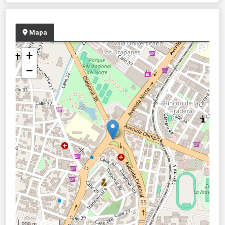
Mapa
+
−
200 m