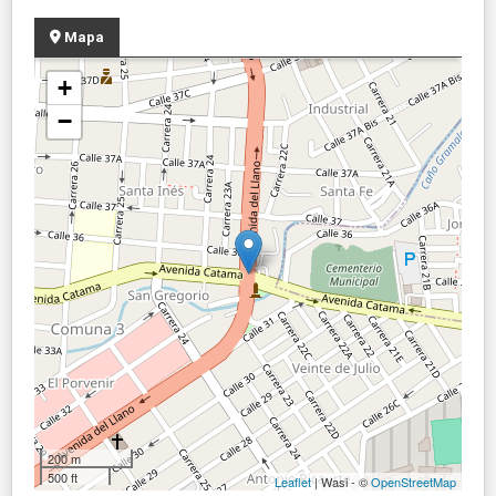
Mapa
+
−
200 m
500 ft
Leaflet
| Wasi - ©
OpenStreetMap