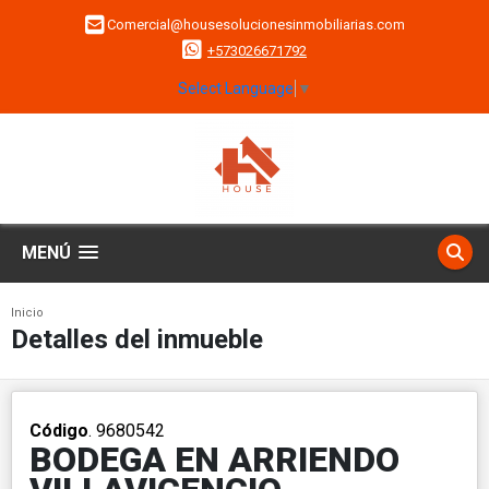
Comercial@housesolucionesinmobiliarias.com
+573026671792
Select Language
▼
MENÚ
Inicio
Detalles del inmueble
Código
. 9680542
BODEGA EN ARRIENDO