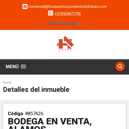
Comercial@housesolucionesinmobiliarias.com
+573026671792
Select Language
▼
MENÚ
Inicio
Detalles del inmueble
Código
. 8857626
BODEGA EN VENTA,