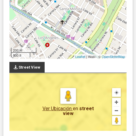
200 m
500 ft
Leaflet
| Wasi - ©
OpenStreetMap
Street View
Ver Ubicación
en
street
view