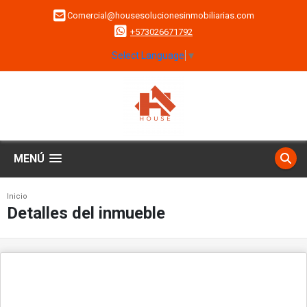
Comercial@housesolucionesinmobiliarias.com
+573026671792
Select Language
▼
MENÚ
Inicio
Detalles del inmueble