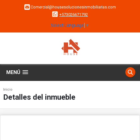
Comercial@housesolucionesinmobiliarias.com
+573026671792
Select Language
▼
MENÚ
Inicio
Detalles del inmueble