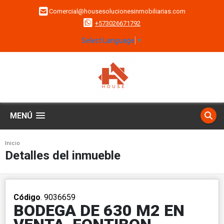
Comercial@housesolucionesinmobiliarias.com
+573026671792
Select Language
▼
MENÚ
Inicio
Detalles del inmueble
Código
. 9036659
BODEGA DE 630 M2 EN