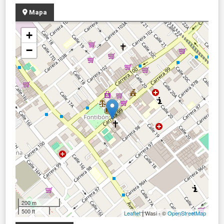
Mapa
+
−
200 m
500 ft
Leaflet
| Wasi - ©
OpenStreetMap