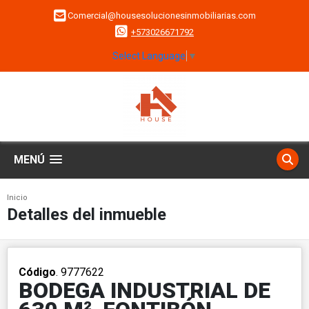
Comercial@housesolucionesinmobiliarias.com
+573026671792
Select Language
▼
MENÚ
Inicio
Detalles del inmueble
Código
. 9777622
BODEGA INDUSTRIAL DE