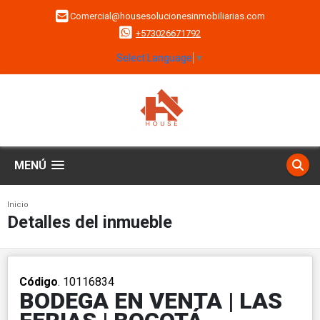
Comercial@housesolucionesinmobiliarias.com
+573026671792
Select Language
▼
MENÚ
Inicio
Detalles del inmueble
Código
. 10116834
BODEGA EN VENTA | LAS