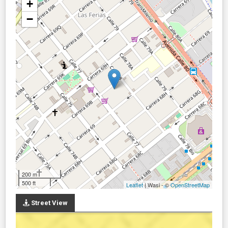
+
−
200 m
500 ft
Leaflet
| Wasi - ©
OpenStreetMap
Street View