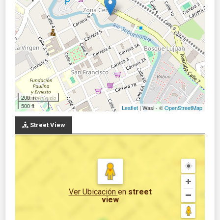
200 m
500 ft
Leaflet
| Wasi - ©
OpenStreetMap
Street View
Ver Ubicación
en
street
view