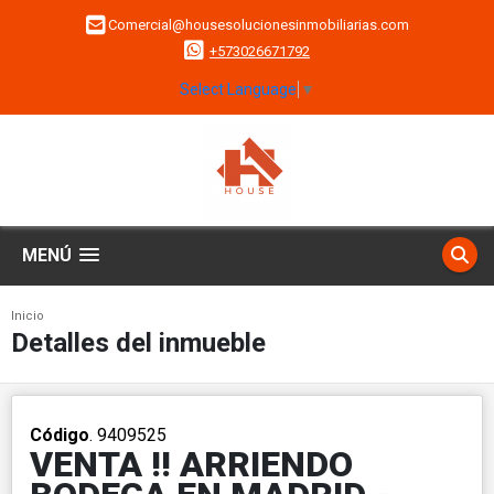
Comercial@housesolucionesinmobiliarias.com
+573026671792
Select Language
▼
MENÚ
Inicio
Detalles del inmueble
Código
. 9409525
VENTA !! ARRIENDO