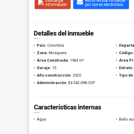
Descargar
Recomendar inmueble
información
por correo electrónico
Detalles del inmueble
País:
Colombia
Depart
Zona:
Mosquera
Código:
Área Construida:
1963 m²
Área Pr
Garaje:
15
Estrato:
Año construcción:
2020
Tipo de
Administración:
$4.542.098 COP
Características internas
Agua
Baño aux