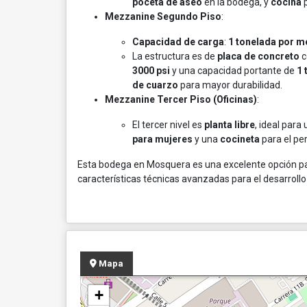
poceta de aseo
en la bodega, y
cocina
p
Mezzanine Segundo Piso
:
Capacidad de carga
:
1 tonelada por m
La estructura es de
placa de concreto
c
3000 psi
y una capacidad portante de
1 
de cuarzo
para mayor durabilidad.
Mezzanine Tercer Piso (Oficinas)
:
El tercer nivel es
planta libre
, ideal para
para mujeres
y una
cocineta
para el pe
Esta bodega en Mosquera es una excelente opción pa
características técnicas avanzadas para el desarrollo 
Mapa
+