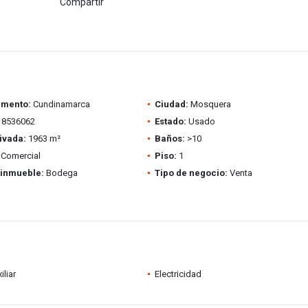
Compartir
amento:
Cundinamarca
Ciudad:
Mosquera
8536062
Estado:
Usado
ivada:
1963 m²
Baños:
>10
Comercial
Piso:
1
 inmueble:
Bodega
Tipo de negocio:
Venta
iliar
Electricidad