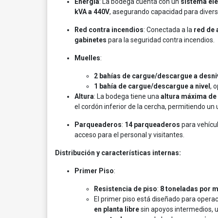
Energía
: La bodega cuenta con un
sistema elé
kVA a 440V
, asegurando capacidad para diver
Red contra incendios
: Conectada a la
red de 
gabinetes
para la seguridad contra incendios.
Muelles
:
2 bahías de cargue/descargue a desni
1 bahía de cargue/descargue a nivel
, 
Altura
: La bodega tiene una
altura máxima de
el cordón inferior de la cercha, permitiendo un u
Parqueaderos
:
14 parqueaderos
para vehícu
acceso para el personal y visitantes.
Distribución y características internas:
Primer Piso
:
Resistencia de piso
:
8 toneladas por 
El primer piso está diseñado para operac
en planta libre
sin apoyos intermedios, 