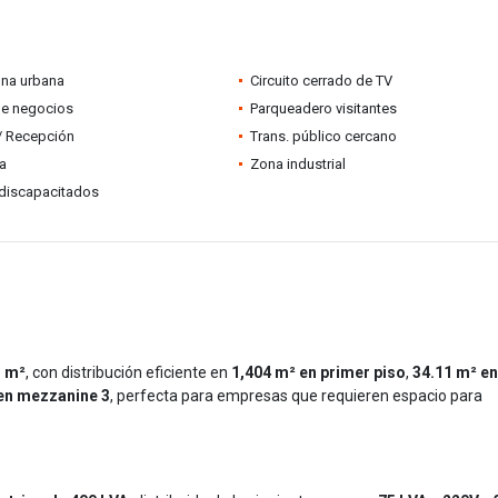
ona urbana
Circuito cerrado de TV
de negocios
Parqueadero visitantes
 / Recepción
Trans. público cercano
ia
Zona industrial
discapacitados
1 m²
, con distribución eficiente en
1,404 m² en primer piso
,
34.11 m² en
en mezzanine 3
, perfecta para empresas que requieren espacio para