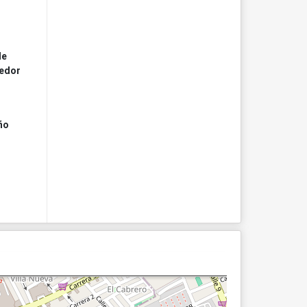
de
edor
ño