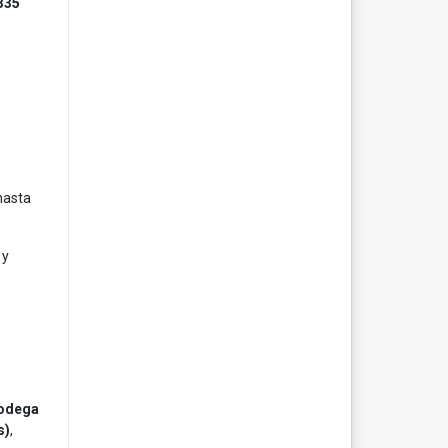
335
hasta
 y
bodega
s)
,