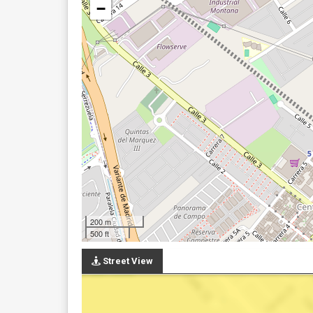
−
200 m
500 ft
Street View