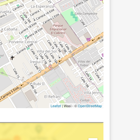
Leaflet
| Wasi - ©
OpenStreetMap