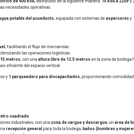
ctrico de 400 kVA
, distribuido de la siguiente manera:
75 kVA a 220V
y
sas necesidades operativas.
agua potable del acueducto
, equipada con sistemas de
aspersores
y
vel
, facilitando el flujo de mercancías.
optimizando las operaciones logísticas.
 15 metros
, con una
altura libre de 12.5 metros
en la zona de bodega 
so eficiente del espacio vertical.
los y
1 parqueadero para discapacitados
, proporcionando comodidad
metro cuadrado
.
iones industriales, con una
zona de cargue y descargue
, un
área de 
una
recepción general
para toda la bodega,
baños (hombres y mujere