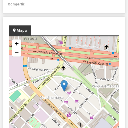
Compartir:
Mapa
+
−