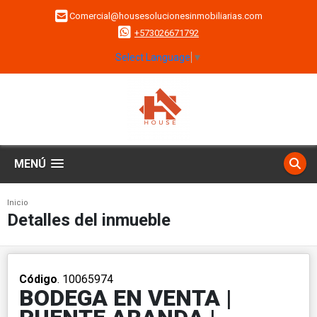
Comercial@housesolucionesinmobiliarias.com
+573026671792
Select Language
▼
MENÚ
Inicio
Detalles del inmueble
Código
. 10065974
BODEGA EN VENTA |