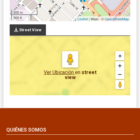
200 m
500 ft
Leaflet
| Wasi - ©
OpenStreetMap
Street View
Ver Ubicación
en
street
view
QUIÉNES SOMOS