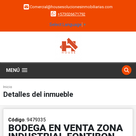
Comercial@housesolucionesinmobiliarias.com
+573026671792
Select Language
▼
MENÚ
Inicio
Detalles del inmueble
Código
. 9479335
BODEGA EN VENTA ZONA