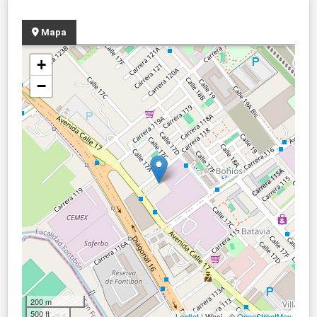
Mapa
+
−
200 m
500 ft
Leaflet
| Wasi - ©
OpenStreetMap