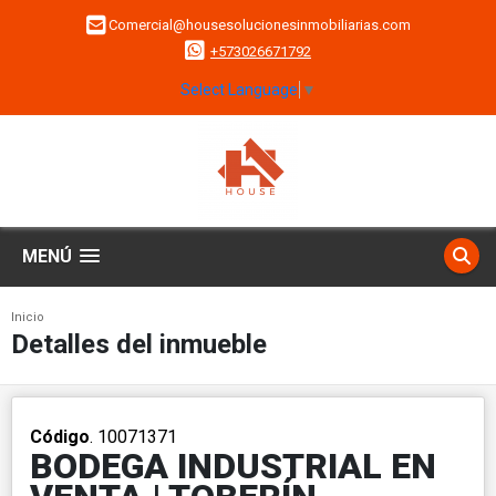
Comercial@housesolucionesinmobiliarias.com
+573026671792
Select Language
▼
MENÚ
Inicio
Detalles del inmueble
Código
. 10071371
BODEGA INDUSTRIAL EN