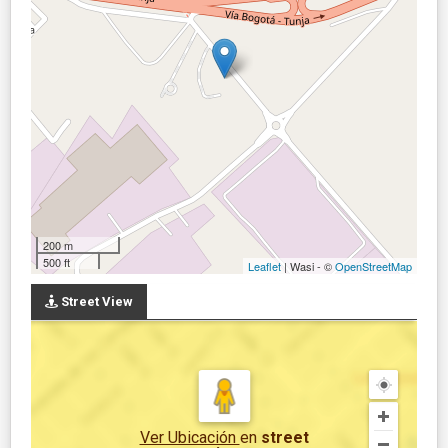
200 m
500 ft
Leaflet
| Wasi - ©
OpenStreetMap
Street View
Ver Ubicación
en
street