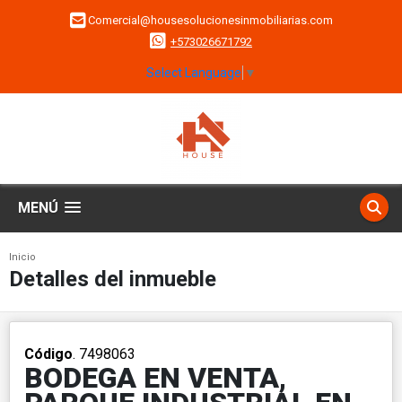
Comercial@housesolucionesinmobiliarias.com
+573026671792
Select Language
▼
MENÚ
Inicio
Detalles del inmueble
Código
. 7498063
BODEGA EN VENTA,